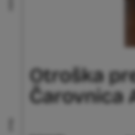
Doživi
Otroška pred
Čarovnica A
Okusi