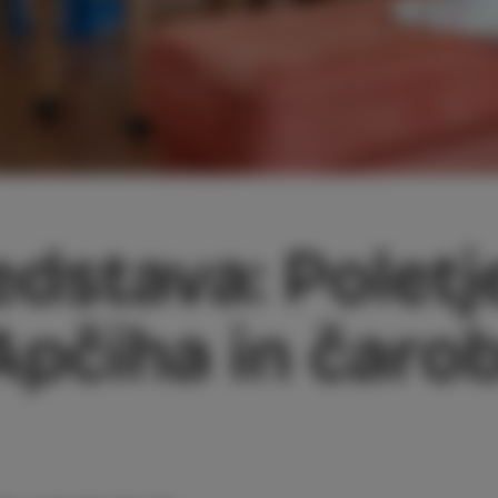
stava: Poletje 
pčiha in čarob