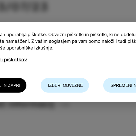
3/07/23
ACIJA
:
Park Pietro Coppo
ran uporablja piškotke. Obvezni piškotki in piškotki, ki ne obdel
že nameščeni. Z vašim soglasjem pa vam bomo naložili tudi piš
:
17:00
aše uporabniške izkušnje.
pnine ni
bi piškotkov
lja, 23. julij bo v znamenju urokov. Z nami bo Čarovn
elite ugotovi, kako čaroben je vrt Čarovnice Apčihe 
E IN ZAPRI
IZBERI OBVEZNE
SPREMENI 
8. uri.
č informacij