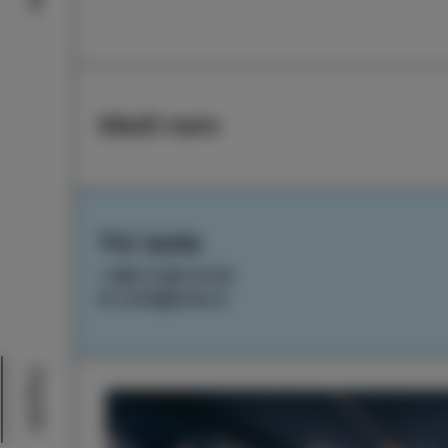
Sledi nam
TIC Izola
+386 5 640 10 50
tic.izola@izola.si
Dogodki