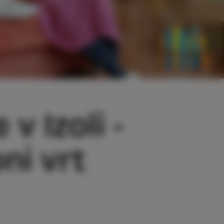
v Izoli -
ni vrt