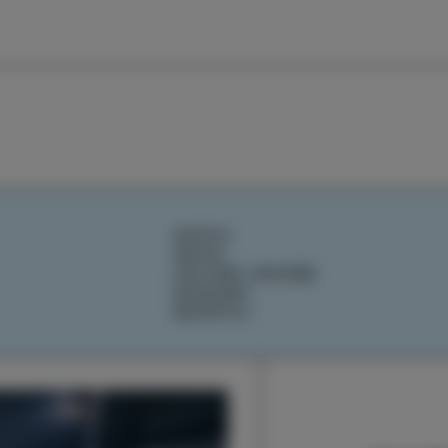
DOŽIVI
OKUSI
IZOLSKE ZGODBE
DOGODKI
NAČRTUJ