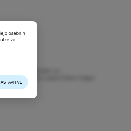
ujejo osebnih
kotke za
ica Apčiha in čarobni vrt.
se nam pridružite v parku Pietro Coppo
NASTAVITVE