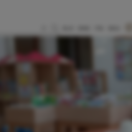
SLO
ENG
ITA
DEU