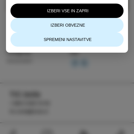
IZBERI VSE IN ZAPRI
IZBERI OBVEZNE
SPREMENI NASTAVITVE
Kategorija
Deli
DOGODKI
TIC Izola
+386 5 640 10 50
tic.izola@izola.si