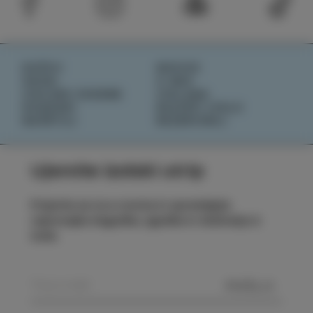
DOŽIVI
NOVICE
OKUSI
O NAS
IZOLSKE ZGODBE
IZOLANA
DOGODKI
RAZIŠČI IZOLO
NAČRTUJ
REZERVIRAJ
Ujemite izolski utrip
Prijavite se na e-novice in spremljajte
najnovejše dogodke, zgodbe in doživetja iz
Izole.
POŠLJI