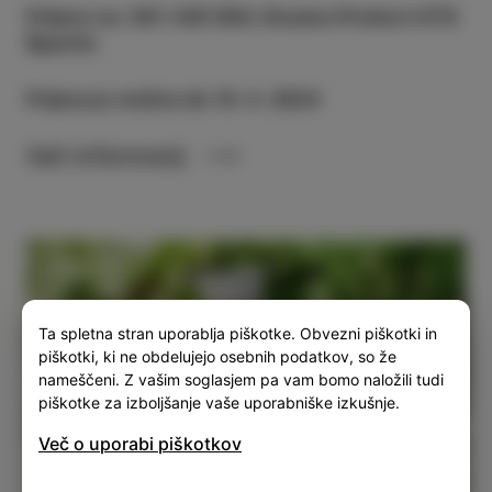
Prijave na: 041 345 984, Rozana Prešern KTD
Šparžin
Prijava je možna do 19. 4. 2024
Več informacij
Ta spletna stran uporablja piškotke. Obvezni piškotki in
piškotki, ki ne obdelujejo osebnih podatkov, so že
nameščeni. Z vašim soglasjem pa vam bomo naložili tudi
piškotke za izboljšanje vaše uporabniške izkušnje.
Več o uporabi piškotkov