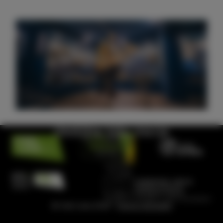
Obiščite hišo morja
© Visit Izola 2026 –
Pravno obvestilo