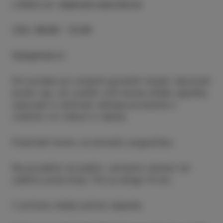
LOKACIJA
:
Zadružni dom Korte
URA
:
09:00 - 13:00
Vstopnine ni
Pot poteka po utrjenih gozdnih trasah. Spoznali
boste vas, ob vodnih virih boste slišali zgodbe,
izpovedi in doživeli običaje povezane z
vodnimi viri nekoč in danes.
Poskrbeli bomo za domačo pogostitev.
Ne pozabite na pijačo, ustrezno obutev ter
zaščito pred klopi. Pot je dolga 14 km.
V primeru dežja pohod odpade.