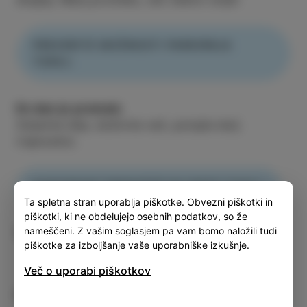
PREVERITE MOŽNOSTI PARKIRNJA
TUKAJ.
En dan je premalo
Ostanite dlje, doživite več, potujte bolj
trajnostno.
PONUDNIKE PRENOČIŠ NAJDETE TUKAJ.
Ta spletna stran uporablja piškotke. Obvezni piškotki in
piškotki, ki ne obdelujejo osebnih podatkov, so že
Več informacij
nameščeni. Z vašim soglasjem pa vam bomo naložili tudi
piškotke za izboljšanje vaše uporabniške izkušnje.
Več o uporabi piškotkov
Nadaljujte z raziskovanjem Izole