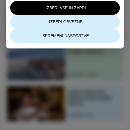
IZBERI VSE IN ZAPRI
Šepet Izole na Pomolu
okusov
IZBERI OBVEZNE
PREBERI VEČ
SPREMENI NASTAVITVE
Izolski mandrač
RAZIŠČI IZOLO
Zelena kulinarika
Restavracije hotela
Marina
PREBERI VEČ