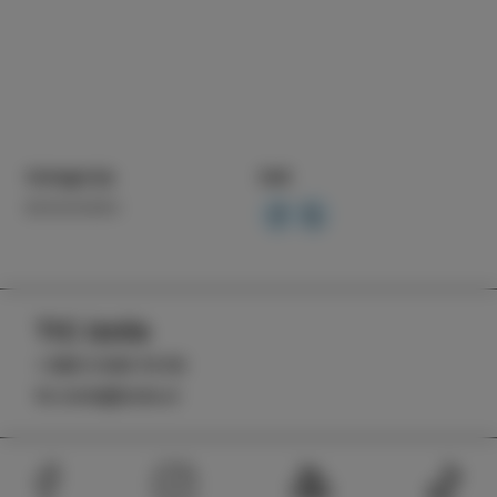
Kategorija
Deli
DOGODKI
TIC Izola
+386 5 640 10 50
tic.izola@izola.si