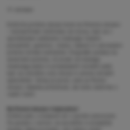
17. oktober
Doživite pristne okuse Izole na Pomolu okusov
– kulinaričnem doživetju ob morju, kjer se v
sproščenem ambientu srečujejo lokalni
ponudniki, gostinci, vinarji, oljkarji in ustvarjalci
pristne istrske kulinarike. Dogodek poteka na
severnem pomolu, le korak od starega
mestnega jedra in priljubljenih izolskih plaž,
kjer se združita vonj morja in aroma istrskih
specialitet. Vstop je prost, zato je Pomol
okusov idealna priložnost, da Izolo doživite z
vsemi čutili.
Na Pomol okusov trajnostno!
Pridite peš, s kolesom ali z javnim prevozom.
Če greste z avtom, se povežite in pripeljite
skupaj. Manj prometa, več dobre volje!