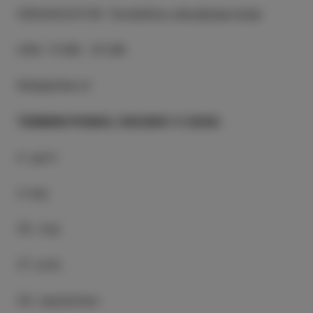
ORGANIZATOR
:
Turistično združenje Izola
URA
:
11:00 - 21:00
Vstopnine ni
TERMINI POMOL OKUSOV V 2026:
4. april
2.maj
30. maj
27. junij
26. september