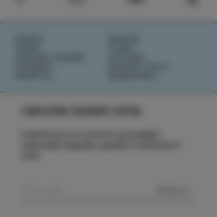
DOŽIVI
NOVICE
OKUSI
O NAS
IZOLSKE ZGODBE
IZOLANA
DOGODKI
RAZIŠČI IZOLO
NAČRTUJ
REZERVIRAJ
Ujemite izolski utrip
Prijavite se na e-novice in spremljajte
najnovejše dogodke, zgodbe in doživetja iz
Izole.
POŠLJI