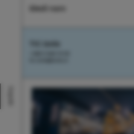
Sledi nam
TIC Izola
+386 5 640 10 50
tic.izola@izola.si
Dogodki