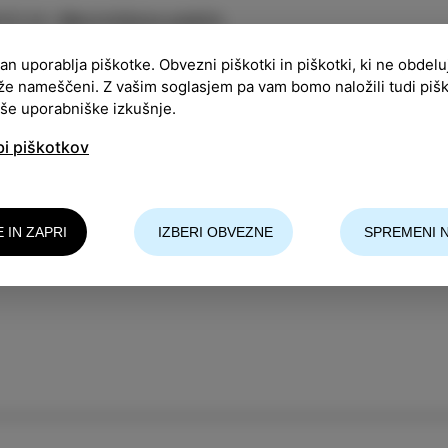
ACIJA
:
Manziolijeva palača
ran uporablja piškotke. Obvezni piškotki in piškotki, ki ne obdel
:
11:00
že nameščeni. Z vašim soglasjem pa vam bomo naložili tudi piš
aše uporabniške izkušnje.
pnine ni
bi piškotkov
nzijolijevi palači bodo otroci zadnje triade različnih 
 mirovnih plakatov.
E IN ZAPRI
IZBERI OBVEZNE
SPREMENI 
nizatorji: Lions club Izola v sodelovanju z Italijans