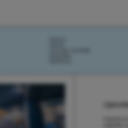
DOŽIVI
OKUSI
IZOLSKE ZGODBE
DOGODKI
NAČRTUJ
Ujemite
Prijavite s
dogodke, zg