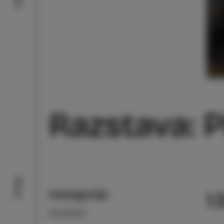
Razstava: P
Okusi
Kategorija
1
DOGODKI