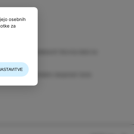
ujejo osebnih
kotke za
osnovnih šol predstavili likovna dela na
NASTAVITVE
ko samoupravno lokalno skupnost Izola