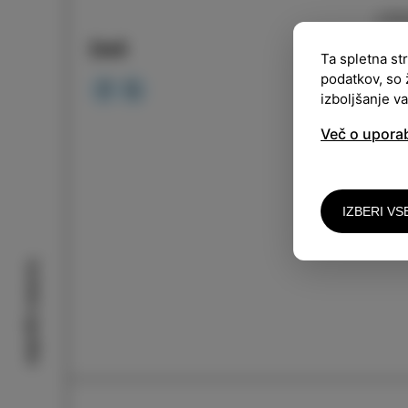
LOK
Deli
Ta spletna st
URA
podatkov, so 
izboljšanje v
Vsto
Več o upora
V Ma
temo
IZBERI VS
Orga
Izolske zgodbe