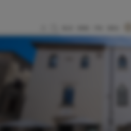
SLO
ENG
ITA
DEU