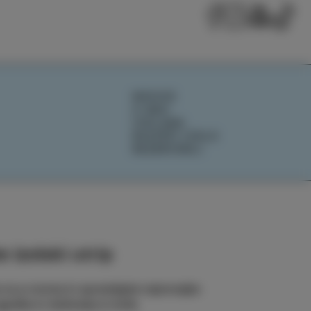
NOVICE
O NAS
IZOLANA
RAZIŠČI IZOLO
REZERVIRAJ
 izolski utrip
e na e-novice in spremljajte najnovejše
odbe in doživetja iz Izole.