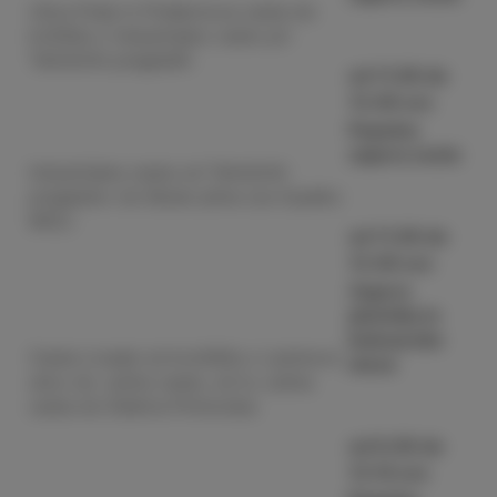
Ulica Polje in Prešernova cesta do
križišča z Industrijsko cesto pri
Tehničnih pregledih
od 11.00 do
13.00 ure
Popolna
zapora ceste
Industrijska cesta od Tehničnih
pregledov do Butan plina (za črpalko
MOL)
od 11.00 do
13.00 ure
Zapora
pločnika in
kolesarske
Cesta Livade od krožišča z Leninovo
steze
ulico do Južne ceste, od tu Južna
cesta do Elektra Primorska
od 9.00 do
13.10 ure