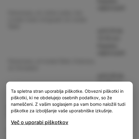
Popolna
zapora poti
Parencana, od Južne ceste, čez
Livade (med vinogradi) do tunela
Šalet
od 9.10 do
13.10 ure
Popolna
zapora poti
Parencana, od tunela Šalet, Dobrava,
do Strunjana
od 9.20 do
13.00 ure
Ta spletna stran uporablja piškotke. Obvezni piškotki in
piškotki, ki ne obdelujejo osebnih podatkov, so že
nameščeni. Z vašim soglasjem pa vam bomo naložili tudi
Informacije o zaporah cest v drugih mestih lahko
piškotke za izboljšanje vaše uporabniške izkušnje.
nadete
TUKAJ.
Več o uporabi piškotkov
Prosimo za razumevanje in priporočamo, da svoje
poti načrtujete vnaprej, da boste imeli čim manj