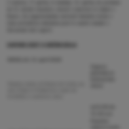
V soboto, 11. aprila, in nedeljo, 12. aprila, bo potekal
že 12. Istrski maraton, tokrat s startom in ciljem v
Kopru. Za zagotavljanje varnosti tekačev bodo v
času prireditve nekatere poti in cestni odseki v
Slovenski Istri zaprti.
ZAPORE CEST V OBČINI IZOLA
NEDELJA, 12. april 2026
Zapora
pločnika in
kolesarske
Obalna cesta od Kopra do Izole, po
steze
ulici Polje in Prešernovi cesti do
krožišča z Leninovo ulico
od 9.00 do
13.30 ure
Popolna
zapora ceste