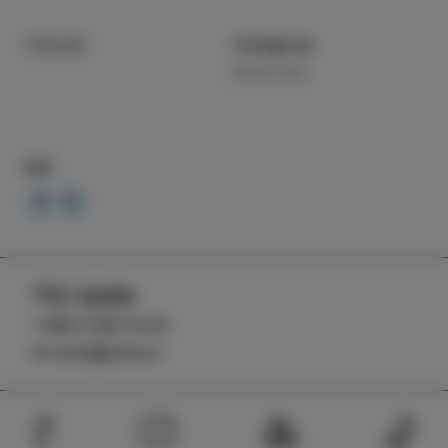
7/04/26
Kategorija
NOVICE
Deli
TIC Izola
+386 5 640 10 50
tic.izola@izola.si