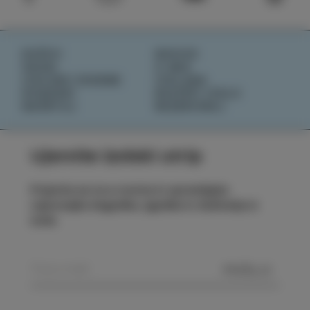
DOŽIVI
NOVICE
OKUSI
O NAS
IZOLSKE ZGODBE
IZOLANA
DOGODKI
RAZIŠČI IZOLO
NAČRTUJ
REZERVIRAJ
Ujemite izolski utrip
Prijavite se na e-novice in spremljajte
najnovejše dogodke, zgodbe in doživetja iz
Izole.
POŠLJI