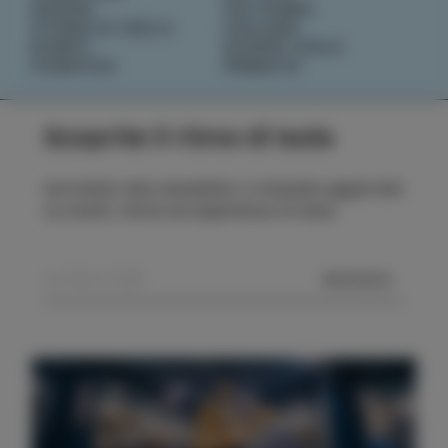
SAPORI
CHI SIAMO
STORIE DI ISOLA
IZOLANA
EVENTI
SCOPRI IZOLA
PIANIFICA
PRENOTA
Scoprite il ritmo di Isola
Iscrivetevi alla newsletter e rimanete aggiornati
su eventi, storie ed esperienze di Isola.
MANDA