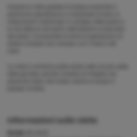
Durante la visita guidata di Isolana scoprirete il
patrimonio peschereccio e industriale di Isola, le
imbarcazioni tradizionali, lo sviluppo della pesca e
la vita delle ex lavoratrici dell’industria conserviera
del pesce. Conoscerete le storie di generazioni di
Isolani e Isolane che vivevano con il mare e del
mare.
La visita è un’ottima scelta anche nelle ore più calde
della giornata, perché consente di rifugiarsi nel
piacevole riparo del museo mentre si scopre il
passato di Isola.
Informazioni sulla visita
Durata:
60 minuti