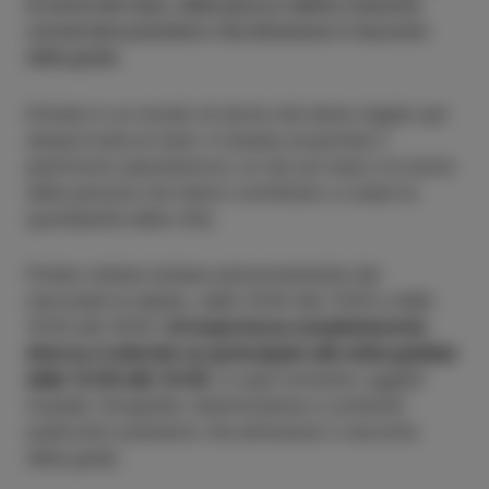
le storie del mare, della pesca e dell’ex industria
conserviera prendono vita attraverso il racconto
della guida.
Entrate in un mondo di storie che hanno legato per
sempre Isola al mare. A Isolana scoprirete il
patrimonio peschereccio, la vita sul mare e le storie
delle persone che hanno contribuito a creare la
quotidianità della città.
Potete visitare Isolana autonomamente dal
mercoledì al sabato, dalle 10:00 alle 13:00 e dalle
15:00 alle 18:00.
Un’esperienza completamente
diversa vi attende se partecipate alla visita guidata
dalle 13:00 alle 14:00.
In quel momento oggetti
museali, fotografie, testimonianze e contenuti
audiovisivi prendono vita attraverso il racconto
della guida.