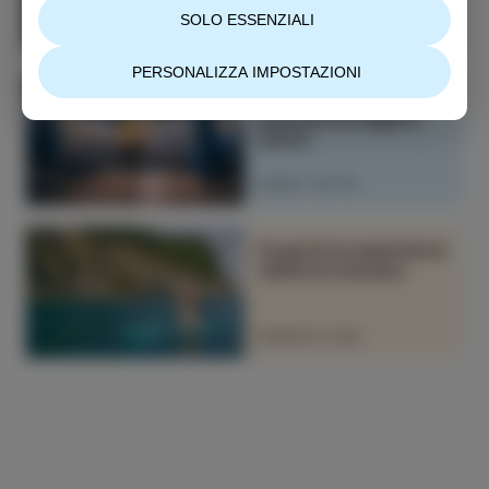
SOLO ESSENZIALI
LEGGI TUTTO
PERSONALIZZA IMPOSTAZIONI
Isolana – Una
tesoreria di segreti
marini
LEGGI TUTTO
Scoprite le esperienze
nell’Istria slovena.
PRENOTA ORA