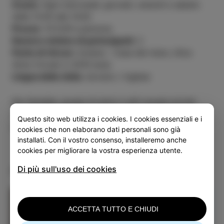
Orario:
Ogni mercoledì, giovedì, venerdì e sabato
dalle 13.00 alle 14.00
Prezzo:
10 EUR a persona
Numero minimo di partecipanti:
2
Punto di ritrovo:
Izolana – Casa del mare, Ulica
Alme Vivode 3, 6310 Isola
Lingua della visita:
sloveno / inglese
Per famiglie, gruppi di amici e altri gruppi privati
sono disponibili, previo accordo, anche visite
Questo sito web utilizza i cookies. I cookies essenziali e i
guidate riservate.
cookies che non elaborano dati personali sono già
installati. Con il vostro consenso, installeremo anche
cookies per migliorare la vostra esperienza utente.
Di più sull'uso dei cookies
Potrebbe interessarti anche
Laboratorio creativo
per bambini: Piccoli
ACCETTA TUTTO E CHIUDI
esploratori del mare