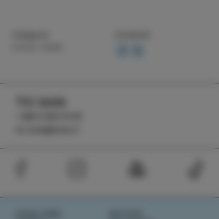
Categoria
Condividi
COSA FARE
TIC Izola
+386 5 640 10 50
tic.izola@izola.si
COSA FARE
NOTIZIE