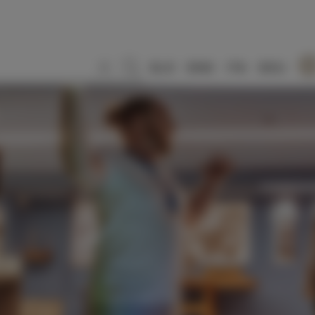
SLO
ENG
ITA
DEU