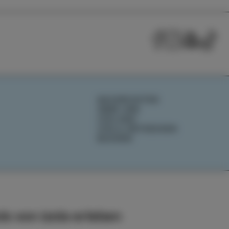
NACHRICHTEN
ÜBER UNS
IZOLANA
IZOLA ENTDECKEN
BUCHEN
ls von Izola erleben