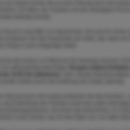
li und August können Sie an einer Führung durch die Izolan
ichten vom Meer, der Fischerei und der ehemaligen Fischve
uides lebendig werden.
n Sie ein in eine Welt von Geschichten, die Izola für imme
na entdecken Sie das Fischererbe der Stadt, das Leben am
en Alltag in Izola mitgeprägt haben.
önnen die Izolana von Mittwoch bis Samstag zwischen 10:
 Uhr selbstständig besichtigen.
Ein ganz anderes Erlebnis
 bis 14:00 Uhr teilnehmen.
Dann werden Museumsobjekte, 
visuelle Inhalte durch die Erzählung des Guides lebendig.
er Führung durch die Izolana entdecken Sie das Fischerei- un
, die Entwicklung der Fischerei sowie das Leben ehemalige
verarbeitungsindustrie. Sie lernen die Geschichten von Ge
hnern Izolas kennen, die mit dem Meer und vom Meer lebt