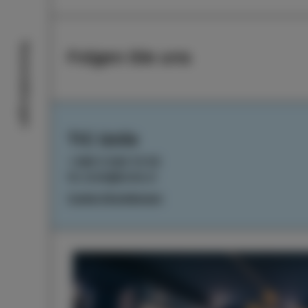
Veranstaltungen
Folgen Sie uns
TIC Izola
+386 5 640 10 50
tic.izola@izola.si
Cookie-Einstellungen