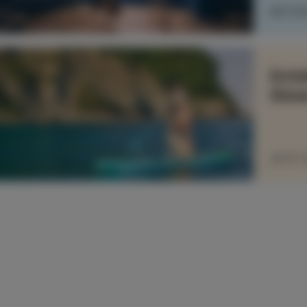
WEITE
Entd
Slow
JETZT