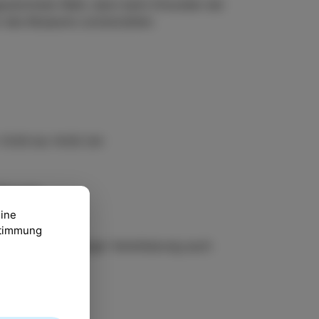
gezeichnete Wahl, denn beim Erkunden der
z des Museums zurückziehen.
13:00 bis 14:00 Uhr
10 Izola
eine
ustimmung
sind nach vorheriger Vereinbarung auch