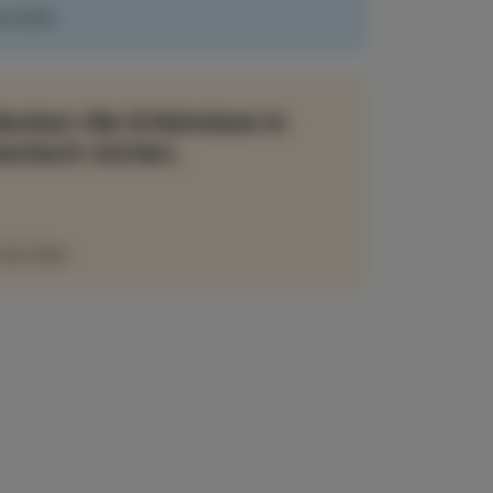
RLESEN
ecken Sie Erlebnisse in
enisch-Istrien.
 BUCHEN