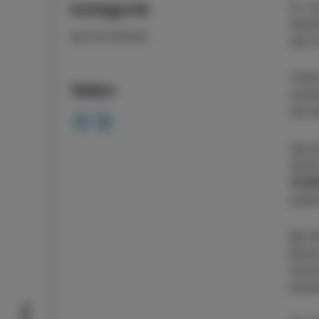
Kategorie
Im Ju
Gesch
AKTIVITÄTEN
des G
Trete
Teilen
Izola
die d
Sie k
18:00
13:00
audio
Bei d
Boote
Fisch
Einwo