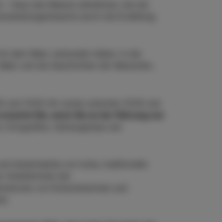
a – Haus des Meeres teilnehmen, bei der
rarbeitungsindustrie durch die Erzählung
r mit dem Meer verbunden haben. In der
 Meer und die Geschichten der Menschen,
00 und 13:00 Uhr sowie zwischen 15:00 und
 erwartet Sie, wenn Sie an der Führung von
Fotografien, Zeitzeugnisse und
d Industrieerbe von Izola, traditionelle
r Arbeiterinnen der
nerationen von Einwohnerinnen und
en.