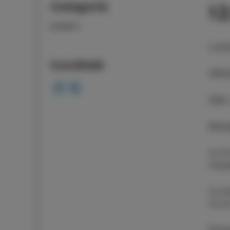
Categoria
1
EVENTI
LUO
Condividi
ORG
ORA
Entra
Le A
rilas
La s
ricca
Prog