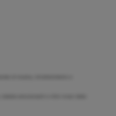
erate di musica, intrattenimento e
ballate emozionanti e ritmi vivaci della