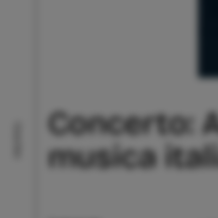
Concerto: A
Cosa fare
musica ital