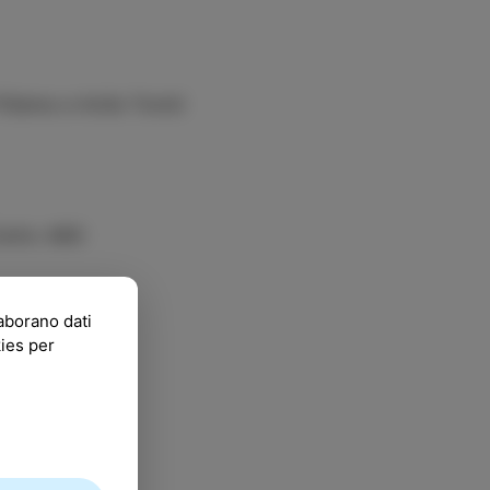
 Pižama e Anže Tomić
rtetto ABO
laborano dati
kies per