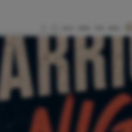
SLO
ENG
ITA
DEU