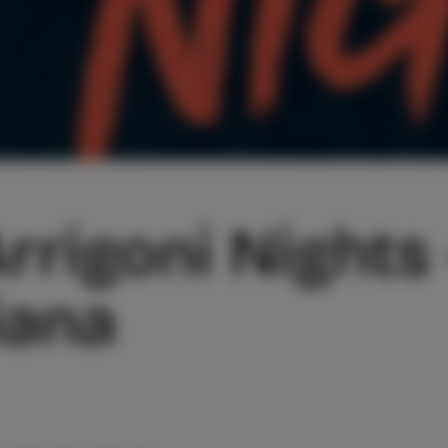
rrigoni Nights 
iana