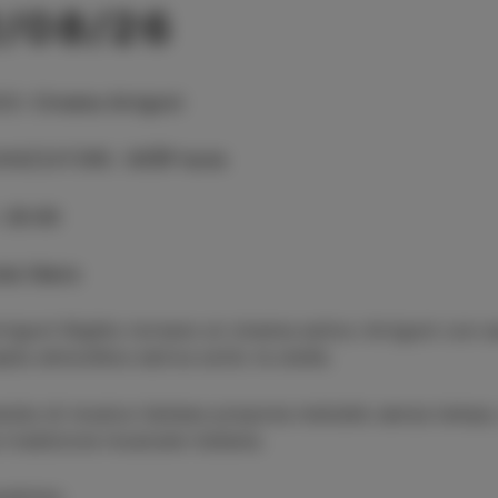
2/08/26
GO
:
Cinema Arrigoni
ANIZZATORE
:
CKŠP Isola
:
20:00
ta libera
rrigoni Nights tornano al cinema estivo Arrigoni con s
sata atmosfera estiva sotto le stelle.
erata di musica italiana propone melodie senza tempo, 
 tradizione musicale italiana.
ramma: