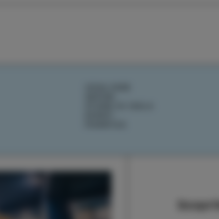
COSA FARE
SAPORI
STORIE DI ISOLA
EVENTI
PIANIFICA
Scoprit