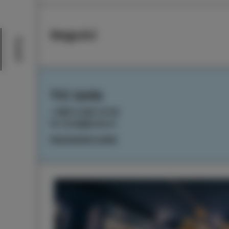
Seguici
Eventi
TIC Izola
+386 5 640 10 50
tic.izola@izola.si
Impostazioni cookie