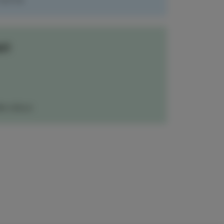
 TUTTO
ri
RA ISOLA