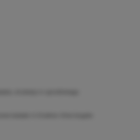
glasbe, druženja in sproščenega
tvene balade in živahne ritme bogate