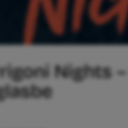
rigoni Nights –
 glasbe