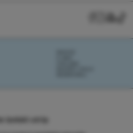
NOVICE
O NAS
IZOLANA
RAZIŠČI IZOLO
REZERVIRAJ
 izolski utrip