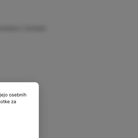
in Anžetom Tomičem
ujejo osebnih
kotke za