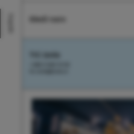
Dogodki
Sledi nam
TIC Izola
+386 5 640 10 50
tic.izola@izola.si