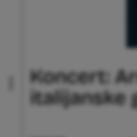
Koncert: Ar
Doživi
italijanske