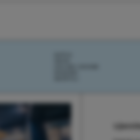
DOŽIVI
OKUSI
IZOLSKE ZGODBE
DOGODKI
NAČRTUJ
Ujemite