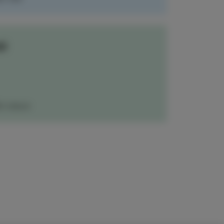
si
ČI IZOLO