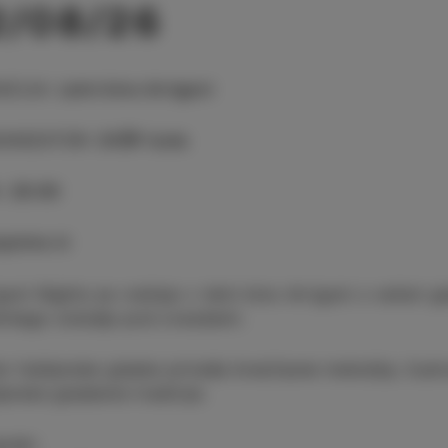
2/08/26
ACIJA
:
Letni kino Arrigoni
ANIZATOR
:
CKŠP Izola
:
20:00
pnine ni
goni Nights se vračajo v letni kino Arrigoni z večeri 
etnega vzdušja pod zvezdami.
r italijanske glasbe prinaša brezčasne melodije, čus
ijanske glasbene tradicije.
gram: