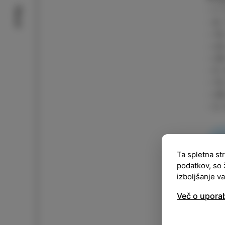
– 1.
Okusi
– 8.
– 15
– 22
– 29
– 5.
– 12
– 26
– 2.
P
Ta spletna st
podatkov, so 
Ve
izboljšanje v
Več o upora