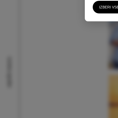
N
IZBERI VS
Izolske zgodbe