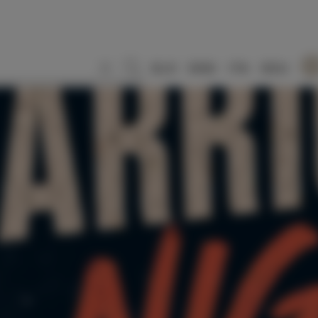
SLO
ENG
ITA
DEU