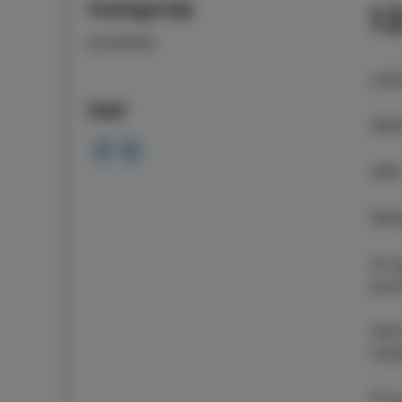
Kategorija
1
DOGODKI
LOK
Deli
ORG
URA
Vsto
Arri
pol
Veče
ital
Pro