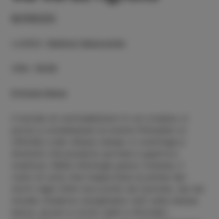
6/05/23
LUOGO
:
Galleria Salsaverde
ORA
:
18:00
Entrata libera
Il mondo di contraddizioni in cui viviamo ci
porta a contemplare la nostra finitudine (o
infinità) e allo stesso tempo ci costringe a
divisioni che possono portare a guerre e
sventure. Nella mitologia greco-romana, il
ruolo di colui che trasportava le anime dei
morti negli inferi era svolto da Caronte, ma nel
mondo moderno navighiamo tutti sulla stessa
barca, poveri e ricchi, belli e riformati,