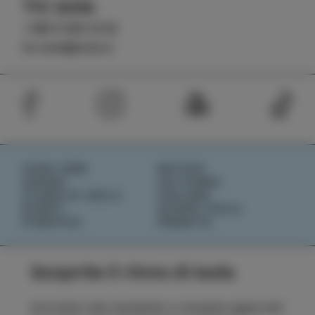
TIC Izola
+386 5 640 10 50
tic.izola@izola.si
COSA FARE
NOTIZIE
SAPORI
CHI SIAMO
STORIE DI ISOLA
IZOLANA
EVENTI
SCOPRI IZOLA
PIANIFICA
PRENOTA
Scoprite il ritmo di Isola
Iscrivetevi alla newsletter e rimanete aggiornati