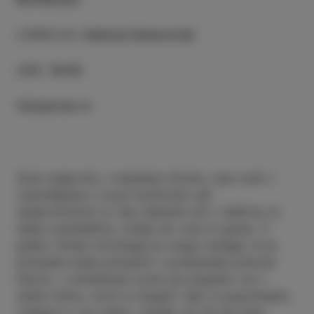
LOKACIJA
:
Galerija Salsaverde
URA
:
18:00
Vstopnine ni
Svet nasprotij, v katerem živimo, nas vodi v
razmišljanje o svoji končnosti (ali
neskončnosti) in nas obenem sili v delitve, ki
lahko posledično vodijo do vojn in gorja. V
grško-rimski mitologiji je vlogo tistega, ki je
prevažal duše pokojnih v podzemlje prevzel
Haron, v sodobnem svetu pa plujemo vsi v
istem čolnu, revni in bogati, lepi in popravljeni,
vladarji in vsi ostali, vendar se zdi da brez