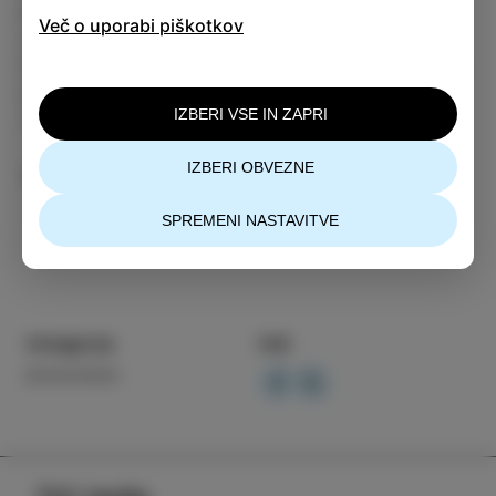
Madžarska, Italija …). Od leta 2009 je
Več o uporabi piškotkov
samozaposlena v kulturi. Ustvarja v Izoli in
Dolu pri Ljubljani, deluje na področju slikarstva,
kiparstva, grafike, kaligrafije in znanstvene
IZBERI VSE IN ZAPRI
ilustracije.
IZBERI OBVEZNE
Več informacij
SPREMENI NASTAVITVE
Kategorija
Deli
DOGODKI