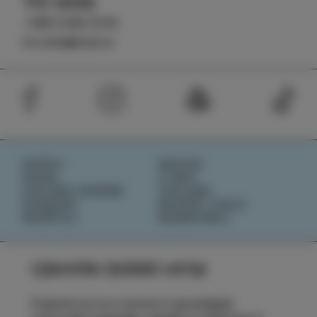
TIC Izola
+386 5 640 10 50
tic.izola@izola.si
DOŽIVI
NOVICE
OKUSI
O NAS
IZOLSKE ZGODBE
IZOLANA
DOGODKI
RAZIŠČI IZOLO
NAČRTUJ
REZERVIRAJ
Ujemite izolski utrip
Prijavite se na e-novice in spremljajte