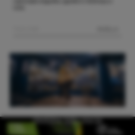
najnovejše dogodke, zgodbe in doživetja iz
Izole.
POŠLJI
Obiščite hišo morja