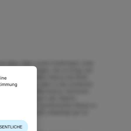
uns dazu, über unsere Endlichkeit (oder
zeitig zu Spaltungen, die zu Krieg und
 Mythologie spielte Charon die Rolle
eine
t transportierte, aber in der modernen
ustimmung
e, Schöne und Reformierte, Herrscher
iner Ausstellung in der Galerie
er Welt auf einer symbolischen Ebene zu
 das Schöne nicht unbedingt gut ist.
SENTLICHE