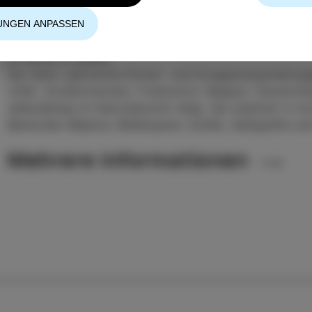
BARBARA JURKOVŠEK (Ljubljana, 1981) schloss 2006
Bildende Künste und Design in Ljubljana ab und erhie
UNGEN ANPASSEN
der Leitung von Prof. Metka Krašovec. Später studie
di Lecce in Italien.
Sie hatte zahlreiche Einzel- und Gruppenausstellung
(USA, Großbritannien, Frankreich, Belgien, Deutschland
selbständig im Kulturbereich tätig. Sie arbeitet in Iz
Bereichen Malerei, Bildhauerei, Grafik, Kalligrafie un
Mehrere informationen