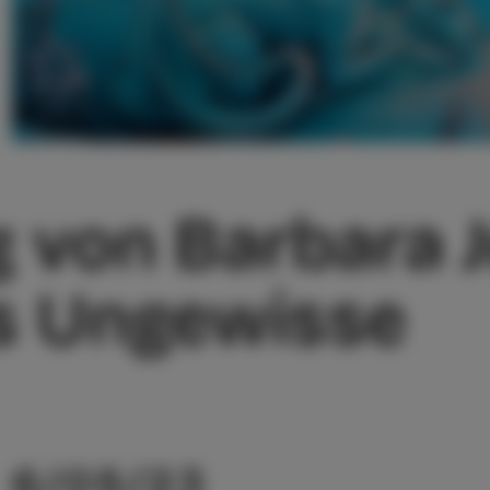
g von Barbara 
s Ungewisse
6/05/23