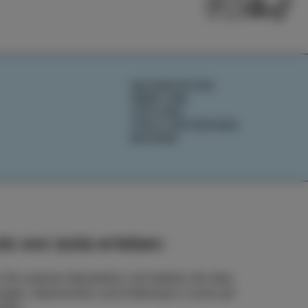
NACHRICHTEN
ÜBER UNS
IZOLANA
IZOLA ENTDECKEN
BUCHEN
ls von Izola erleben
 Sie unseren Newsletter und bleiben Sie über
ngen, Geschichten und Erlebnisse in Izola auf