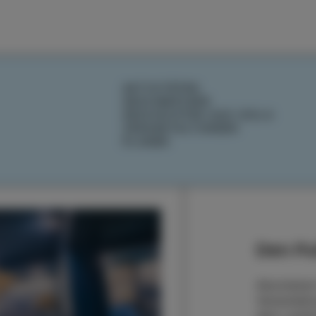
AKTIVITÄTEN
GESCHMÄCKER
GESCHICHTEN AUS IZOLA
VERANSTALTUNGEN
PLANEN
Den Pu
Abonnieren
Veranstaltu