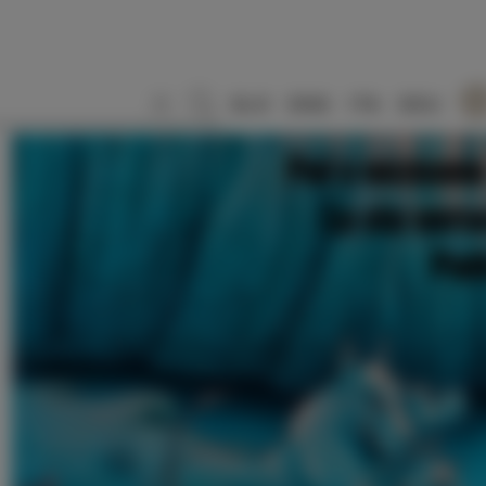
SLO
ENG
ITA
DEU