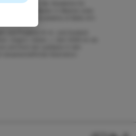
 ihr Studium an der Akademie für
lt 2009 ihren Master in Malerei unter
rte sie an der Accademia di Belle Arti
en und Projekte im In- und Ausland
, Ungarn, Italien...). Seit 2009 ist sie
ola und Dolo bei Ljubljana in den
d wissenschaftliche Illustration.