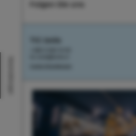
Folgen Sie uns
TIC Izola
+386 5 640 10 50
tic.izola@izola.si
Veranstaltungen
Cookie-Einstellungen