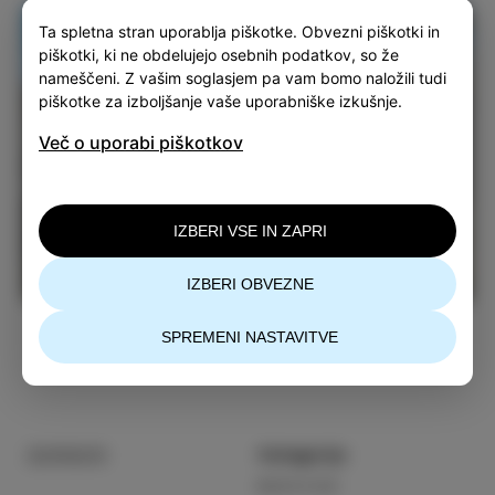
Ta spletna stran uporablja piškotke. Obvezni piškotki in
piškotki, ki ne obdelujejo osebnih podatkov, so že
nameščeni. Z vašim soglasjem pa vam bomo naložili tudi
piškotke za izboljšanje vaše uporabniške izkušnje.
Več o uporabi piškotkov
IZBERI VSE IN ZAPRI
IZBERI OBVEZNE
SPREMENI NASTAVITVE
22/03/23
Kategorija
NOVICE