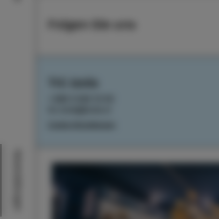
Folgen Sie uns
TIC Izola
+386 5 640 10 50
tic.izola@izola.si
Cookie-Einstellungen
Veranstaltungen