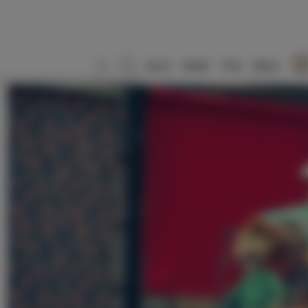
SLO
ENG
ITA
DEU