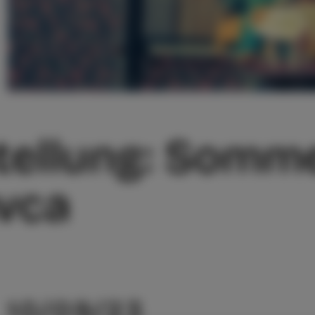
ellung: Sommer
vca
10/09/23