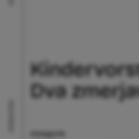
Kindervorst
Dva zmerja
Geschmäcker
Kategorie