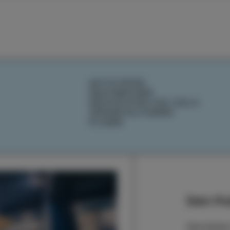
AKTIVITÄTEN
GESCHMÄCKER
GESCHICHTEN AUS IZOLA
VERANSTALTUNGEN
PLANEN
Den Pu
Abonnieren