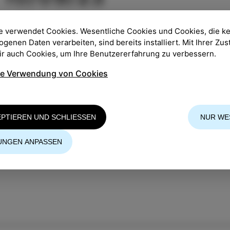
e verwendet Cookies. Wesentliche Cookies und Cookies, die k
PLATZ
:
Park Pietro Coppo
enen Daten verarbeiten, sind bereits installiert. Mit Ihrer Z
wir auch Cookies, um Ihre Benutzererfahrung zu verbessern.
ZEIT
:
18:00
ie Verwendung von Cookies
Freier Eintritt
Organisator: CKŠP Izola
EPTIEREN UND SCHLIESSEN
NUR WE
Mehrere informationen
UNGEN ANPASSEN