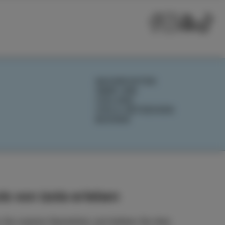
NACHRICHTEN
ÜBER UNS
IZOLANA
IZOLA ENTDECKEN
BUCHEN
ls von Izola erleben
 Sie unseren Newsletter und bleiben Sie über