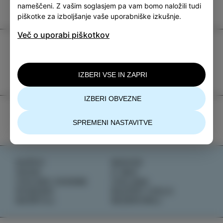
nameščeni. Z vašim soglasjem pa vam bomo naložili tudi
piškotke za izboljšanje vaše uporabniške izkušnje.
Več o uporabi piškotkov
TIC Izola
+386 5 640 10 50
IZBERI VSE IN ZAPRI
tic.izola@izola.si
IZBERI OBVEZNE
SPREMENI NASTAVITVE
DOŽIVI
NOVICE
OKUSI
O NAS
IZOLSKE ZGODBE
IZOLANA
DOGODKI
RAZIŠČI IZOLO
NAČRTUJ
REZERVIRAJ