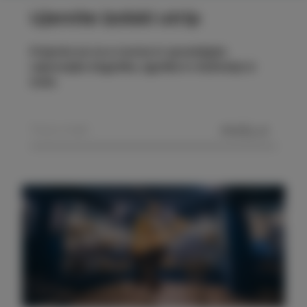
Ujemite izolski utrip
Prijavite se na e-novice in spremljajte
najnovejše dogodke, zgodbe in doživetja iz
Izole.
POŠLJI