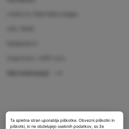
LOKACIJA
:
Park Pietro Coppo
URA
:
18:00
Vstopnine ni
Organizator: CKŠP Izola
Več informacij
Kategorija
Deli
Ta spletna stran uporablja piškotke. Obvezni piškotki in
DOGODKI
piškotki, ki ne obdelujejo osebnih podatkov, so že