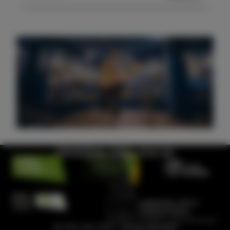
Obiščite hišo morja
© Visit Izola 2026 –
Pravno obvestilo