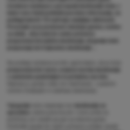
izvedena raziskava o percepciji destinacije Izola, v
kateri smo želeli pridobiti povratne informacije, na
podlagi katerih TZI načrtuje nadaljnje aktivnosti.
Preverjalo se je predvsem izkušnje gostov, motive
za obisk, ali je Izola še vedno primarno
prepoznana kot plažna destinacija, ali gostje Izolo
prepoznajo kot trajnostno destinacijo …
Na podlagi raziskave je bilo ugotovljeno, da je Izola
prepoznana kot varna, urejena morska destinacija
z zanimivim podeželjem in privlačna vse leto
.
Najmanj jo gostje vidijo kot destinacijo s pestrim
nočnim življenjem in wellness destinacijo.
Tuji gostje
Izolo dojemajo kot
destinacijo za
sprostitev
, dobra polovica jih v Izolo pride na
počitnice, pri ostalih pa gre za dnevne goste.
Počitniški gostje še vedno primarno pridejo zaradi