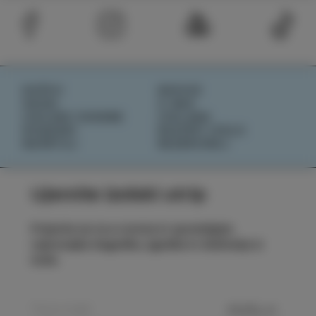
DOŽIVI
NOVICE
OKUSI
O NAS
IZOLSKE ZGODBE
IZOLANA
DOGODKI
RAZIŠČI IZOLO
NAČRTUJ
REZERVIRAJ
Ujemite izolski utrip
Prijavite se na e-novice in spremljajte
najnovejše dogodke, zgodbe in doživetja iz
Izole.
POŠLJI