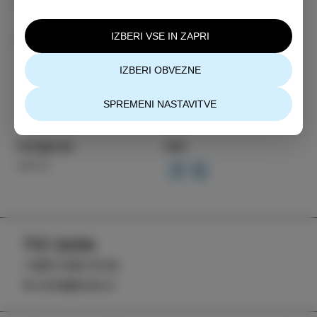
slovenski gostje
IZBERI VSE IN ZAPRI
tuji gostje.
IZBERI OBVEZNE
SPREMENI NASTAVITVE
Kategorija
Deli
INFO
TIC Izola
+386 5 640 10 50
tic.izola@izola.si