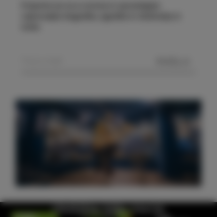
Prijavite se na e-novice in spremljajte
najnovejše dogodke, zgodbe in doživetja iz
Izole.
POŠLJI
Obiščite hišo morja