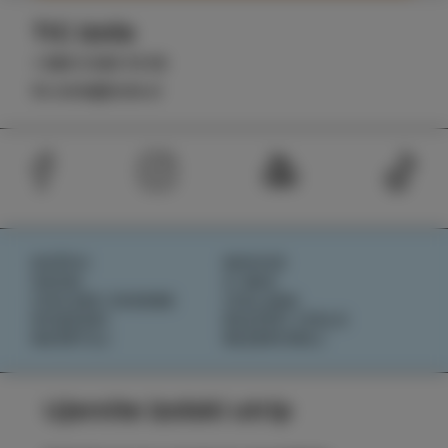
TIC Izola
+386 5 640 10 50
tic.izola@izola.si
DOŽIVI
NOVICE
OKUSI
O NAS
IZOLSKE ZGODBE
IZOLANA
DOGODKI
RAZIŠČI IZOLO
NAČRTUJ
REZERVIRAJ
Ujemite izolski utrip