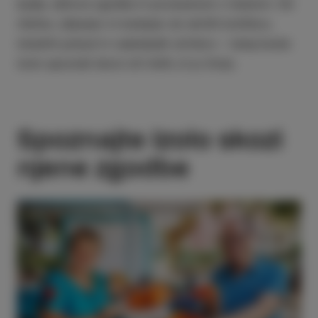
ljudje, njihove zgodbe in povezanost z mestom. Od
ribičev, oljkarjev in kuharjev do skritih kotičkov,
lokalnih pobud in vsakdanjih utrinkov – tukaj boste
Izolo spoznali skozi oči tistih, ki jo živijo.
Spoznajte Izolo skozi
njene zgodbe