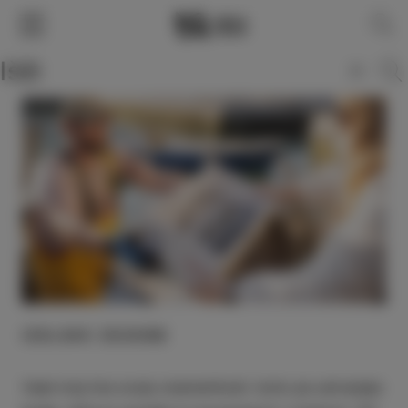
SLO
ENG
ITA
DEU
IZOLSKE ZGODBE
Vsak kraj ima svoje znamenitosti. Izolo pa ustvarjajo