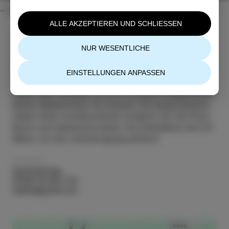
ALLE AKZEPTIEREN UND SCHLIESSEN
Von 1. Juni bis 30. September kann man ein 2-
Zimmer-Appartement mit einem Doppelbett und
NUR WESENTLICHE
einem Zusatzbett, in der Größe von 39 und 55 m2,
bis 4 Personen mieten. Die klimatisierten
EINSTELLUNGEN ANPASSEN
Appartements befinden sich im Erdgeschoss und
haben eine Terrasse mit Grill, komplett ausgerüstete
Küche, Badezimmer mit Dusche. Die Appartements
haben einen wunderschönen Ausblick auf die Piran-
Bucht und italienische Küste. Die Parkplätze sind 20
Meter von der Unterbringung entfernt.
KONTAKT
Apartmaji Hoja
00386 40 863 733
hojakal@gmail.com
Hotel Marina
Marina Izola
Autokamp
Belvedere
UNTERKUNFT
UNTERKUNFT
UNTERKUNFT