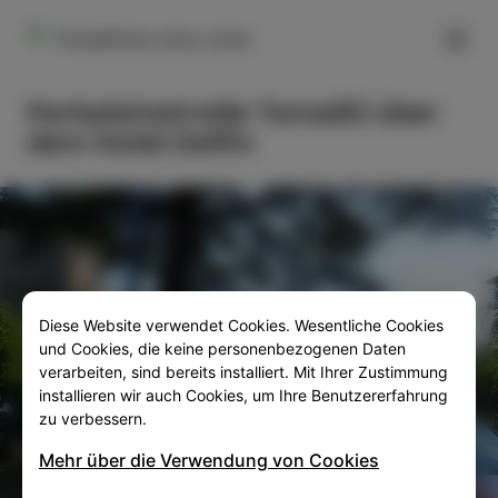
FILTER
Tomažičeva ulica, Izola
Parkplatzstraße Tomažič über
dem Hotel Delfin
Diese Website verwendet Cookies. Wesentliche Cookies
SLO
ENG
ITA
DEU
und Cookies, die keine personenbezogenen Daten
verarbeiten, sind bereits installiert. Mit Ihrer Zustimmung
installieren wir auch Cookies, um Ihre Benutzererfahrung
zu verbessern.
Mehr über die Verwendung von Cookies