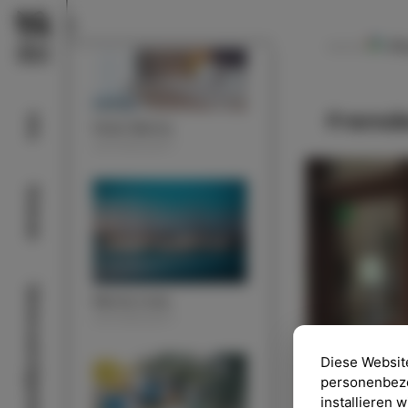
Pi
NAVODILA
Fremde
Info
Hotel Marina
UNTERKUNFT
Strände
Sehenswürdigkeiten
Marina Izola
UNTERKUNFT
Diese Websit
personenbezog
installieren 