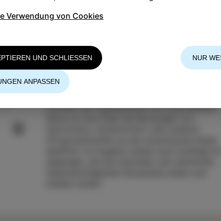
ie Verwendung von Cookies
EPTIEREN UND SCHLIESSEN
NUR WE
UNGEN ANPASSEN
Das 1990 in Spik eröffnete
1 50 19
Fremdenverkehrsbüro befindet sich nur wenig
.com
Schritte vom Stadtzentrum von Izola entfernt.
Gerne ist man Ihnen bei Buchungen von
Apartments, Hotelzimmern oder anderen
Privatunterkünften an der slowenischen Küste
behilflich. Im Angebot stehen auch Ausflüge fü
diejenigen, die die kulturellen und natürlichen
Sehenswürdigkeiten Sloweniens sehen und
erleben wollen.