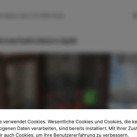
SLO
ENG
ITA
DEU
ttonijeva ulica 13, 6310 Izola
nverkehrsbüro Spik
e verwendet Cookies. Wesentliche Cookies und Cookies, die k
enen Daten verarbeiten, sind bereits installiert. Mit Ihrer Z
wir auch Cookies, um Ihre Benutzererfahrung zu verbessern.