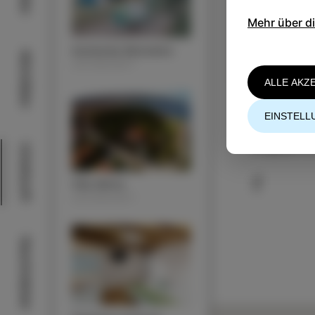
Mehr über d
Autokamp Belvedere
Aktivitäten
UNTERKUNFT
ALLE AKZ
EINSTELL
KONTAKT
+386 (0)5 64
info@spik-ta
Unterkunft
Villa Almira
UNTERKUNFT
Geschmäcker