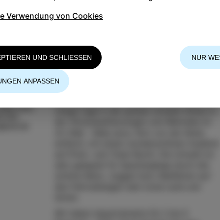
ie Verwendung von Cookies
EPTIEREN UND SCHLIESSEN
NUR WE
UNGEN ANPASSEN
Die Appartements La Bella Vista haben eine
Bella Vista
ruhige Lage in der grünen Umwelt mitten in
0 002
der Olivenanpflanzungen und Weinrebe im
@siol.net
Ort Mali - Mala seva, 5km von der Küste
entfernt, mit einem wunderschönen Ausblick
auf Piran- und Triest-Bucht. Die Umwelt ist
sehr geeignet für Spaziergänge durch die
schöne Natur, Joggen bzw. Radfahren auf
den Fahrradwegen dem Izola-Land und
Istrien.
Wir haben Appartements für 2 bis 5