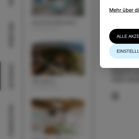
Mehr über d
Autokamp Belvedere
Aktivitäten
UNTERKUNFT
ALLE AKZ
EINSTELL
KONTAKT
Unterkunft
Apartmaji La 
00386 41 54
matjaz.mlinar
Villa Almira
UNTERKUNFT
Geschmäcker