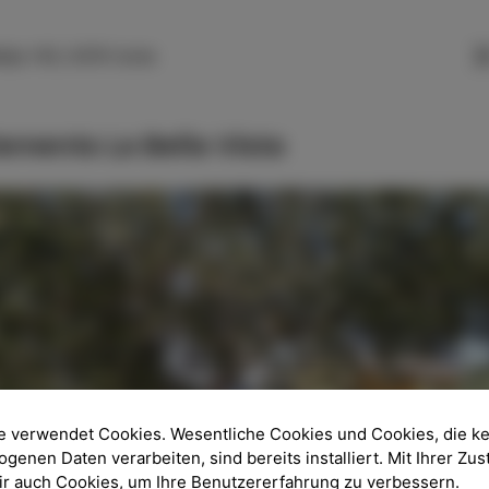
SLO
ENG
ITA
DEU
lija 143, 6310 Izola
ements La Bella Vista
e verwendet Cookies. Wesentliche Cookies und Cookies, die k
enen Daten verarbeiten, sind bereits installiert. Mit Ihrer Z
wir auch Cookies, um Ihre Benutzererfahrung zu verbessern.