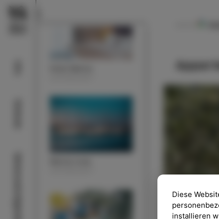
Ma
NAVODILA
Appart
Info
Hotel Marina
UNTERKUNFT
Strände
Sehenswürdigkeiten
Marina Izola
UNTERKUNFT
Diese Websit
personenbezog
installieren 