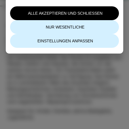
ALLE AKZEPTIEREN UND SCHLIESSEN
Die Bucht von
San Simon
oder auf slowenisch
NUR WESENTLICHE
„Simonov zaliv“ ist der beliebteste Erholungsort, der
jeden Sommer viele Badegäste anzieht. Es verfügt
EINSTELLUNGEN ANPASSEN
über eine Sandbucht, Reste einer
römischen Villa
,
einen Beachvolleyballplatz und die letzte Rutsche an
der slowenischen Küste. Der Strand ist umgeben von
Wiesen, Kiefern und Akazien, die Schutz vor der
starken Sonne bieten. Für Freizeitaktivitäten steht
ein Mehrzweckspielplatz zu Verfügung. Das Parken
ist in unmittelbarer Nähe des Strandes möglich.
Rettungsschwimmer anwesend. Snackbar, Eisdiele
und Getränkebar. Vermietung von Sonnenschirmen
und Liegestühlen. Wassersportzentrum.
Geeignet für: Kinder, Familien, aktive Badegäste,
Svetilnik Strand
Delfinček Strand
San Simon Stran
Jugendliche.
STRÄNDE
STRÄNDE
STRÄNDE