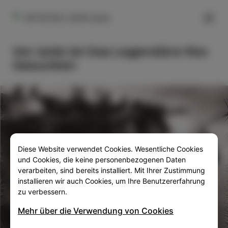
FILTER
45°32'50.1, 6310 Izola
Vor Izola Ist Das Legendäre Rex
Gesunken
Diese Website verwendet Cookies. Wesentliche Cookies
SLO
ENG
ITA
DEU
und Cookies, die keine personenbezogenen Daten
verarbeiten, sind bereits installiert. Mit Ihrer Zustimmung
installieren wir auch Cookies, um Ihre Benutzererfahrung
zu verbessern.
Mehr über die Verwendung von Cookies