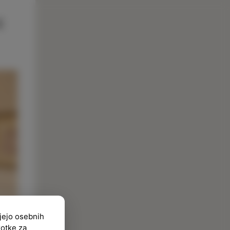
ujejo osebnih
kotke za