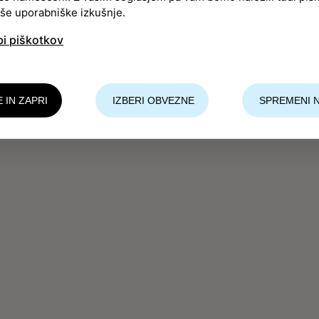
aše uporabniške izkušnje.
bi piškotkov
E IN ZAPRI
IZBERI OBVEZNE
SPREMENI 