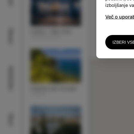
izboljšanje v
Več o upora
Narava
Izolana – hiša morja
ZNAMENITOSTI
IZBERI VS
Nastanitev
Krajinski park Strunjan
NARAVA
Okusi