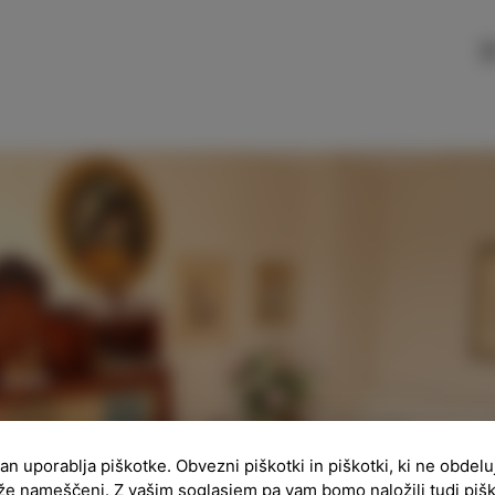
SLO
ENG
ITA
DEU
ran uporablja piškotke. Obvezni piškotki in piškotki, ki ne obdel
že nameščeni. Z vašim soglasjem pa vam bomo naložili tudi piš