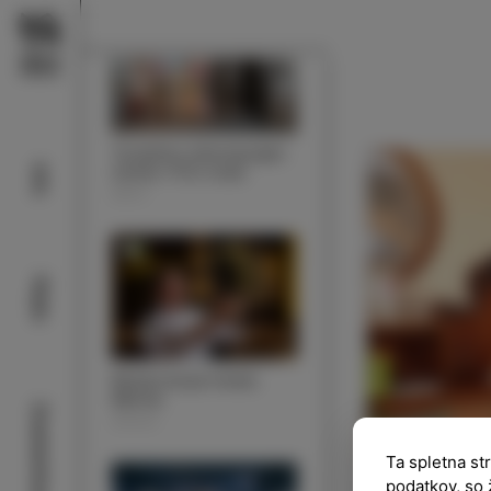
Turistično informacijski
center (TIC) Izola
Info
INFO
Plaže
Restavracija hotela
Marina
Znamenitosti
OKUSI
Ta spletna st
podatkov, so 